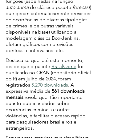
funções (espelhadas na função 
auto.arima
 do clássico pacote 
forecast
) 
que geram automaticamente previsões 
de ocorrências de diversas tipologias 
de crimes (e de outras variáveis 
disponíveis na base) utilizando a 
modelagem clássica Box-Jenkins, 
plotam gráficos com previsões 
pontuais e intervalares etc.
Destaca-se que, até este momento, 
desde que o pacote 
BrazilCrime
 foi 
publicado no CRAN (repositório oficial 
do R) em julho de 2024, foram 
registrados 
5.290 downloads
. A 
expressiva média de 
561 downloads 
mensais
 revela que, tão importante 
quanto publicar dados sobre 
ocorrências criminais e outras 
violências, é facilitar o acesso rápido 
para pesquisadores brasileiros e 
estrangeiros.
Ferramentas gratuitas que simplificam 