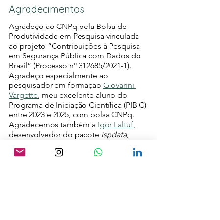
Agradecimentos
Agradeço ao CNPq pela Bolsa de 
Produtividade em Pesquisa vinculada 
ao projeto “Contribuições à Pesquisa 
em Segurança Pública com Dados do 
Brasil” (Processo nº 312685/2021-1). 
Agradeço especialmente ao 
pesquisador em formação 
Giovanni 
Vargette
, meu excelente aluno do 
Programa de Iniciação Científica (PIBIC) 
entre 2023 e 2025, com bolsa CNPq. 
Agradecemos também a 
Igor Laltuf
, 
desenvolvedor do pacote 
ispdata
, 
pelas contribuições no 
desenvolvimento do projeto, 
especialmente na revisão da primeira 
versão e nas melhorias funcionais. 
Referência
Vargette, G., Laltuf, I., & Justus, M. 
(2025). 
BrazilCrime: Accesses 