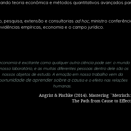
licando teoria econômica e métodos quantitativos avançados par
o, pesquisa, extensão e consultorias
ad hoc,
ministro conferênci
evidências empíricas, economia e o campo jurídico.
Econometria Aplicada e Análise Econômica
do Direito
economia é excitante como qualquer outra ciência pode ser: o mundo
nosso laboratório, e as muitas diferentes pessoas dentro dele são os
nossos objetos de estudo. A emoção em nosso trabalho vem da
unidade de aprender sobre a caus
port
a e o efeito nas relações
humanas.
Angrist & Pischke (2014). Mastering `Metrisch:
The Path from Cause to Effect