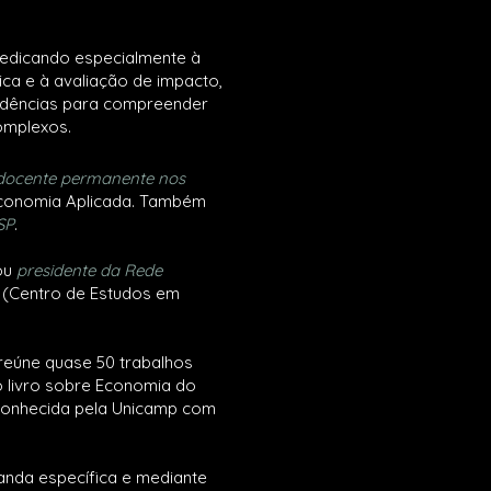
dedicando especialmente à
ica e à avaliação de impacto,
idências para compreender
omplexos.
docente permanente nos
Economia Aplicada. Também
SP
.
sou
presidente da Rede
(Centro de Estudos em
reúne quase 50 trabalhos
o livro sobre Economia do
reconhecida pela Unicamp com
nda específica e mediante