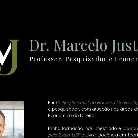
Dr. Marcelo Jus
Professor, Pesquisador e Econ
Fui
Visiting Scientist
na
Harvard University
e pesquisador, com atuação nas áreas d
Econômica do Direito.
Minha formação inclui mestrado e
doutor
pela Esalq-USP
e Livre-Docência em Teor